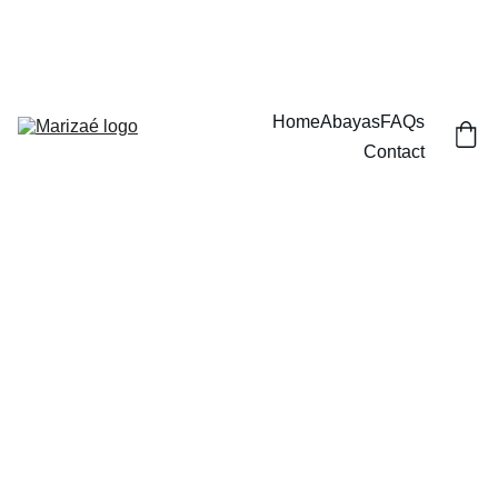
بِسْمِ ٱللَّٰهِ ٱلرَّحْمَٰنِ ٱلرَّحِيمِ
Home
Abayas
FAQs
Contact