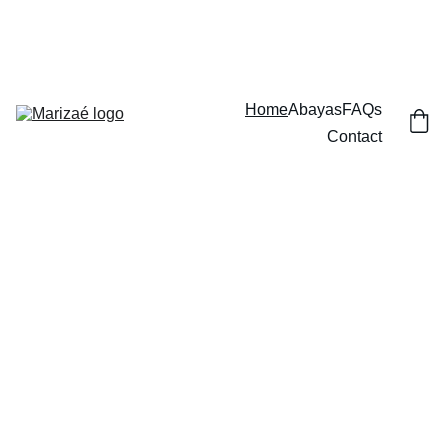
بِسْمِ ٱللَّٰهِ ٱلرَّحْمَٰنِ ٱلرَّحِيمِ
Home
Abayas
FAQs
Contact